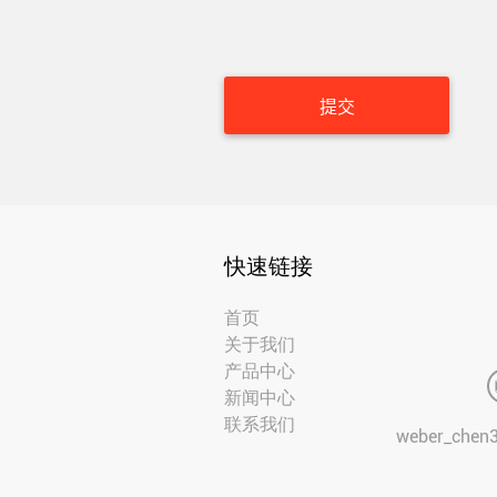
快速链接
首页
关于我们
产品中心
新闻中心
联系我们
weber_chen