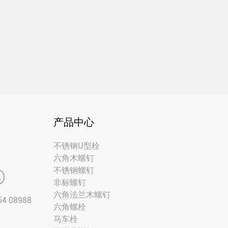
产品中心
不锈钢U型栓
六角木螺钉
不锈钢螺钉
非标螺钉
六角法兰木螺钉
64 08988
六角螺栓
马车栓