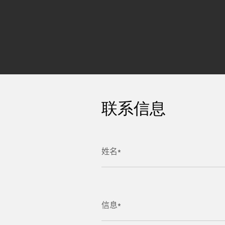
联系信息
姓名*
信息*