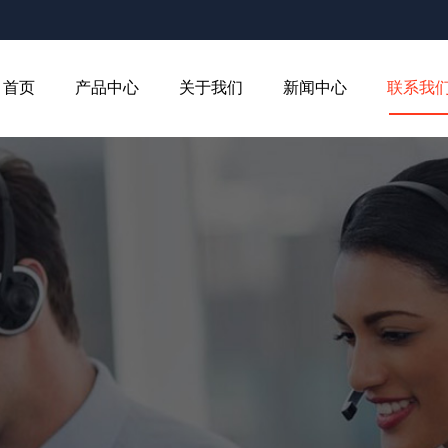
首页
产品中心
关于我们
新闻中心
联系我